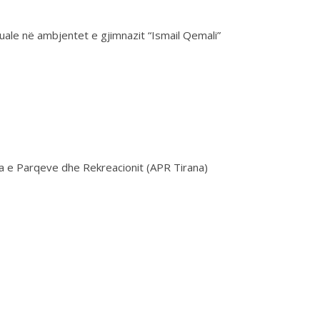
uale në ambjentet e gjimnazit “Ismail Qemali”
ia e Parqeve dhe Rekreacionit (APR Tirana)