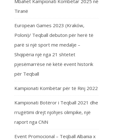
Mbahet Kampionati Kombëtar 2025 në
Tiranë
European Games 2023 (Kraków,
Poloni)/ Teqball debuton për herë të
parë si një sport me medalje –
Shqipëria një nga 21 shtetet
pjesëmarrëse në këtë event historik
për Teqball
Kampionati Kombëtar për të Rinj 2022
Kampionati Botëror i Teqball 2021 dhe
rrugëtimi drejt njohjes olimpike, një
raport nga CNN
Event Promocional – Teqball Albania x