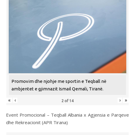
Promovim dhe njohje me sportin e Teqball në
ambjentet e gjimnazit Ismail Qemali, Tiranë.
«
‹
›
»
2
of
14
Event Promocional – Teqball Albania x Agjensia e Parqeve
dhe Rekreacionit (APR Tirana)