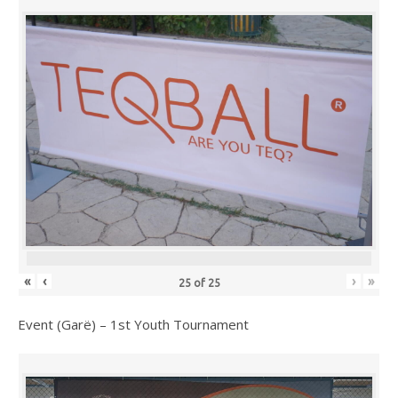
«
‹
›
»
25
of
25
Event (Garë) – 1st Youth Tournament