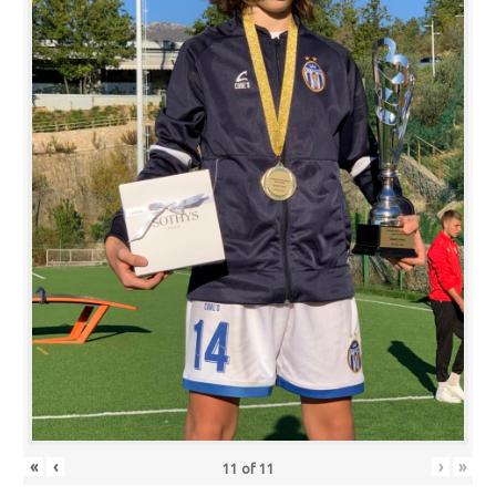
«
‹
›
»
11
of
11