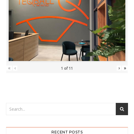
«
‹
›
»
1
of
11
RECENT POSTS