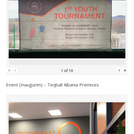
«
‹
›
»
1
of
10
Event (Inaugurim) – Teqball Albania Premises