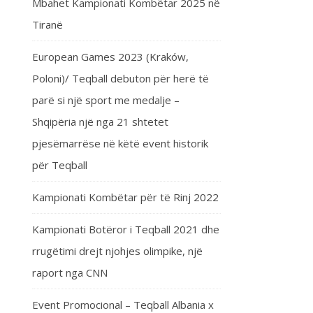
Mbahet Kampionati Kombëtar 2025 në
Tiranë
European Games 2023 (Kraków,
Poloni)/ Teqball debuton për herë të
parë si një sport me medalje –
Shqipëria një nga 21 shtetet
pjesëmarrëse në këtë event historik
për Teqball
Kampionati Kombëtar për të Rinj 2022
Kampionati Botëror i Teqball 2021 dhe
rrugëtimi drejt njohjes olimpike, një
raport nga CNN
Event Promocional – Teqball Albania x