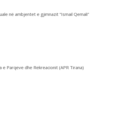
uale në ambjentet e gjimnazit “Ismail Qemali”
ia e Parqeve dhe Rekreacionit (APR Tirana)