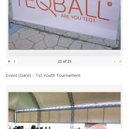
«
‹
›
»
25
of
25
Event (Garë) – 1st Youth Tournament