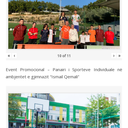
«
‹
›
»
10
of
11
Event Promocional – Panairi i Sporteve Individuale në
ambjentet e gjimnazit “Ismail Qemali”