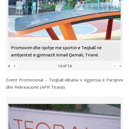
Promovim dhe njohje me sportin e Teqball në
ambjentet e gjimnazit Ismail Qemali, Tiranë.
«
‹
›
»
14
of
14
Event Promocional – Teqball Albania x Agjensia e Parqeve
dhe Rekreacionit (APR Tirana)