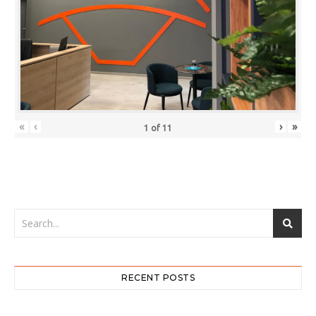
«
‹
›
»
1
of
11
RECENT POSTS