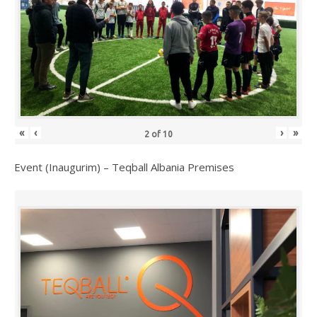
«
‹
›
»
2
of
10
Event (Inaugurim) – Teqball Albania Premises