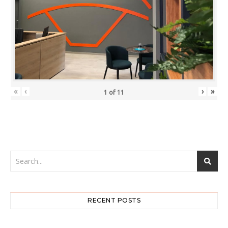
«
‹
›
»
1
of
11
RECENT POSTS