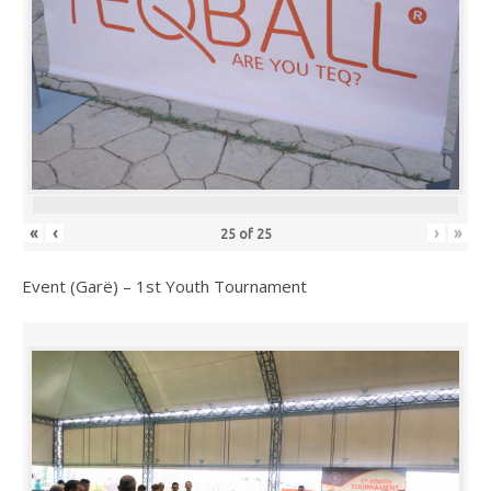
«
‹
›
»
25
of
25
Event (Garë) – 1st Youth Tournament