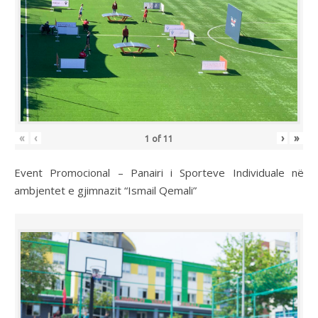
«
‹
›
»
1
of
11
Event Promocional – Panairi i Sporteve Individuale në
ambjentet e gjimnazit “Ismail Qemali”