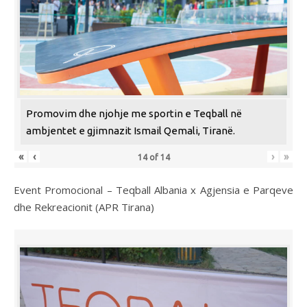
Promovim dhe njohje me sportin e Teqball në
ambjentet e gjimnazit Ismail Qemali, Tiranë.
«
‹
›
»
14
of
14
Event Promocional – Teqball Albania x Agjensia e Parqeve
dhe Rekreacionit (APR Tirana)