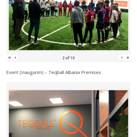
«
‹
›
»
2
of
10
Event (Inaugurim) – Teqball Albania Premises