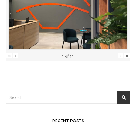
«
‹
›
»
1
of
11
RECENT POSTS