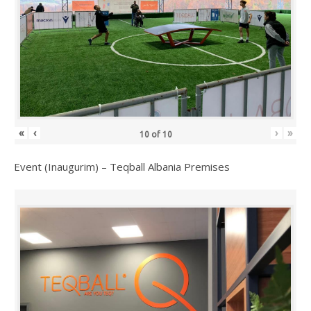
«
‹
›
»
10
of
10
Event (Inaugurim) – Teqball Albania Premises