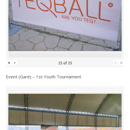
«
‹
›
»
25
of
25
Event (Garë) – 1st Youth Tournament