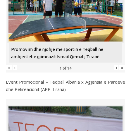
Promovim dhe njohje me sportin e Teqball në
ambjentet e gjimnazit Ismail Qemali, Tiranë.
«
‹
›
»
1
of
14
Event Promocional – Teqball Albania x Agjensia e Parqeve
dhe Rekreacionit (APR Tirana)