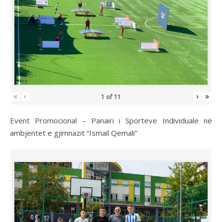
«
‹
›
»
1
of
11
Event Promocional – Panairi i Sporteve Individuale në
ambjentet e gjimnazit “Ismail Qemali”