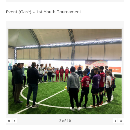
Event (Garë) – 1st Youth Tournament
«
‹
›
»
2
of
10