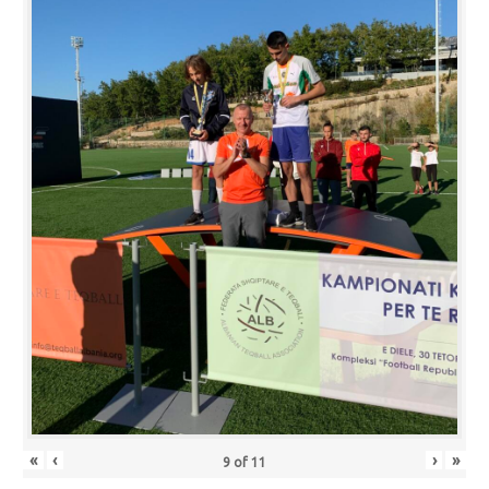
«
‹
›
»
9
of
11