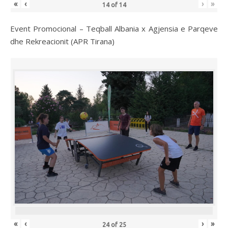
«
‹
›
»
14
of
14
Event Promocional – Teqball Albania x Agjensia e Parqeve
dhe Rekreacionit (APR Tirana)
«
‹
›
»
24
of
25