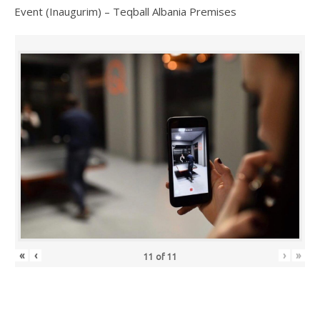
Event (Inaugurim) – Teqball Albania Premises
«
‹
›
»
11
of
11