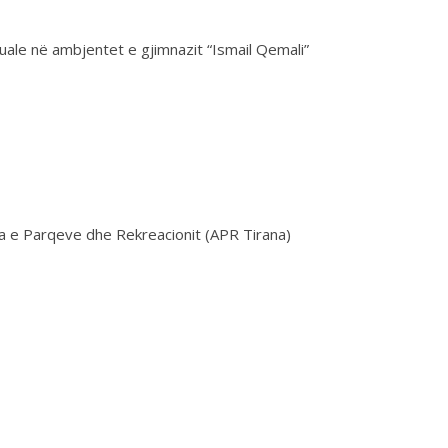
uale në ambjentet e gjimnazit “Ismail Qemali”
ia e Parqeve dhe Rekreacionit (APR Tirana)