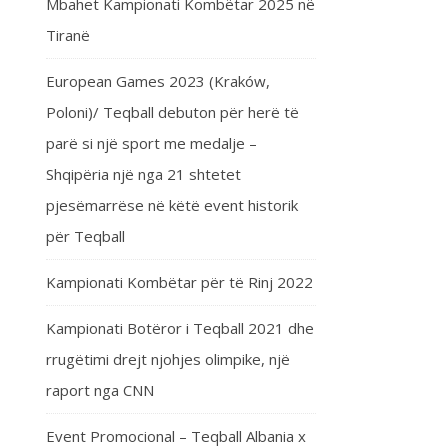
Mbahet Kampionati Kombëtar 2025 në
Tiranë
European Games 2023 (Kraków,
Poloni)/ Teqball debuton për herë të
parë si një sport me medalje –
Shqipëria një nga 21 shtetet
pjesëmarrëse në këtë event historik
për Teqball
Kampionati Kombëtar për të Rinj 2022
Kampionati Botëror i Teqball 2021 dhe
rrugëtimi drejt njohjes olimpike, një
raport nga CNN
Event Promocional – Teqball Albania x