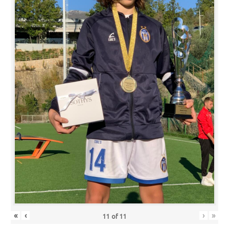
«
‹
›
»
11
of
11