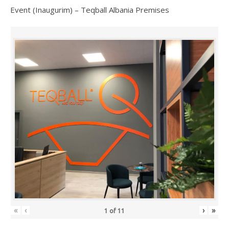
Event (Inaugurim) – Teqball Albania Premises
«
‹
›
»
1
of
11