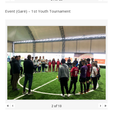
Event (Garë) – 1st Youth Tournament
«
‹
›
»
2
of
10