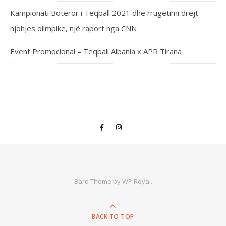
Kampionati Botëror i Teqball 2021 dhe rrugëtimi drejt
njohjes olimpike, një raport nga CNN
Event Promocional – Teqball Albania x APR Tirana
Bard Theme by
WP Royal
.
BACK TO TOP