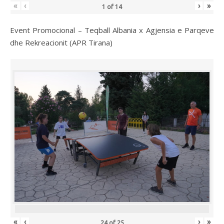
«
‹
›
»
1
of
14
Event Promocional – Teqball Albania x Agjensia e Parqeve
dhe Rekreacionit (APR Tirana)
«
‹
›
»
24
of
25