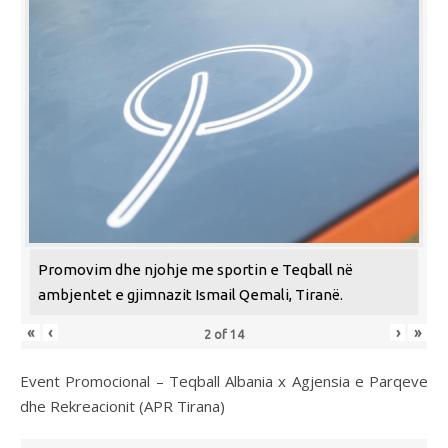
Promovim dhe njohje me sportin e Teqball në
ambjentet e gjimnazit Ismail Qemali, Tiranë.
«
‹
›
»
2
of
14
Event Promocional – Teqball Albania x Agjensia e Parqeve
dhe Rekreacionit (APR Tirana)