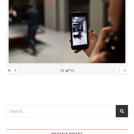
«
‹
›
»
11
of
11