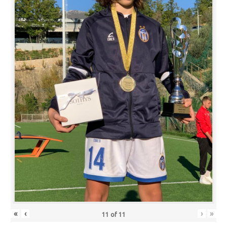
«
‹
›
»
11
of
11