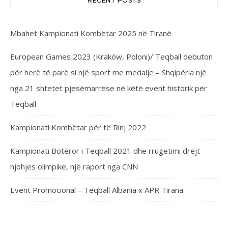
RECENT POSTS
Mbahet Kampionati Kombëtar 2025 në Tiranë
European Games 2023 (Kraków, Poloni)/ Teqball debuton
për herë të parë si një sport me medalje – Shqipëria një
nga 21 shtetet pjesëmarrëse në këtë event historik për
Teqball
Kampionati Kombëtar për të Rinj 2022
Kampionati Botëror i Teqball 2021 dhe rrugëtimi drejt
njohjes olimpike, një raport nga CNN
Event Promocional – Teqball Albania x APR Tirana