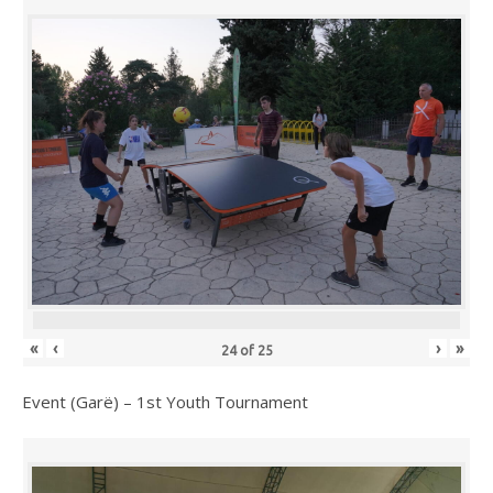
«
‹
›
»
24
of
25
Event (Garë) – 1st Youth Tournament