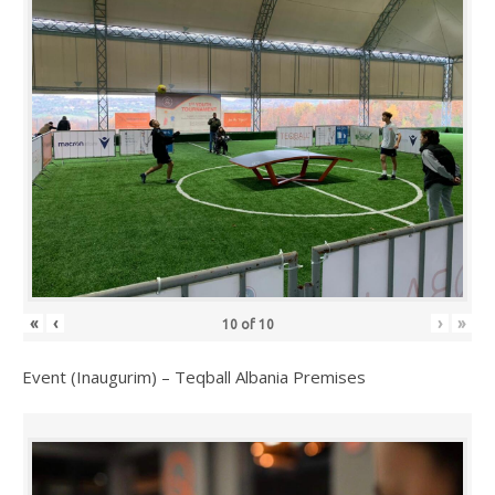
«
‹
›
»
10
of
10
Event (Inaugurim) – Teqball Albania Premises