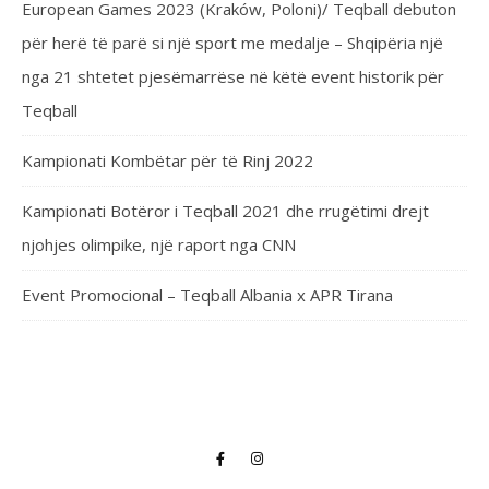
European Games 2023 (Kraków, Poloni)/ Teqball debuton
për herë të parë si një sport me medalje – Shqipëria një
nga 21 shtetet pjesëmarrëse në këtë event historik për
Teqball
Kampionati Kombëtar për të Rinj 2022
Kampionati Botëror i Teqball 2021 dhe rrugëtimi drejt
njohjes olimpike, një raport nga CNN
Event Promocional – Teqball Albania x APR Tirana