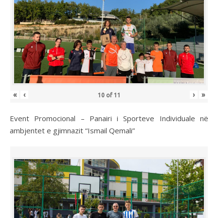
«
‹
›
»
10
of
11
Event Promocional – Panairi i Sporteve Individuale në
ambjentet e gjimnazit “Ismail Qemali”