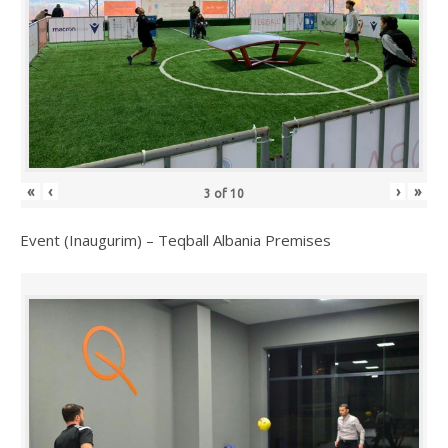
«
‹
›
»
3
of
10
Event (Inaugurim) – Teqball Albania Premises