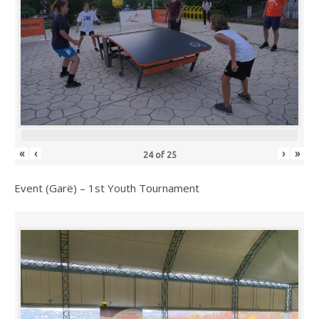
«
‹
›
»
24
of
25
Event (Garë) – 1st Youth Tournament