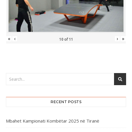
«
‹
›
»
10
of
11
RECENT POSTS
Mbahet Kampionati Kombëtar 2025 në Tiranë