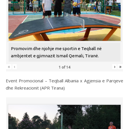
Promovim dhe njohje me sportin e Teqball në
ambjentet e gjimnazit Ismail Qemali, Tiranë.
«
‹
›
»
1
of
14
Event Promocional – Teqball Albania x Agjensia e Parqeve
dhe Rekreacionit (APR Tirana)