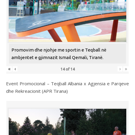
Promovim dhe njohje me sportin e Teqball në
ambjentet e gjimnazit Ismail Qemali, Tiranë.
«
‹
›
»
14
of
14
Event Promocional – Teqball Albania x Agjensia e Parqeve
dhe Rekreacionit (APR Tirana)