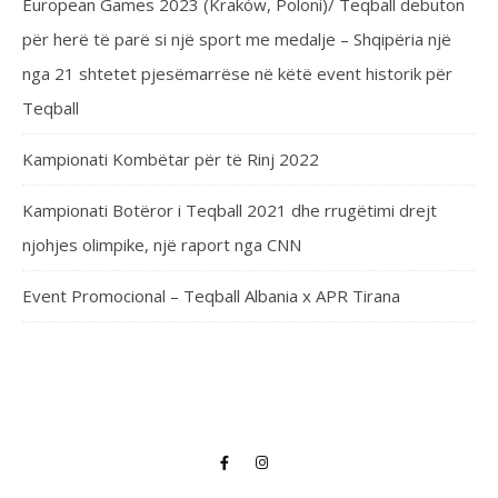
European Games 2023 (Kraków, Poloni)/ Teqball debuton
për herë të parë si një sport me medalje – Shqipëria një
nga 21 shtetet pjesëmarrëse në këtë event historik për
Teqball
Kampionati Kombëtar për të Rinj 2022
Kampionati Botëror i Teqball 2021 dhe rrugëtimi drejt
njohjes olimpike, një raport nga CNN
Event Promocional – Teqball Albania x APR Tirana