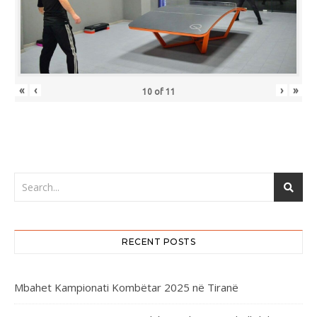
«
‹
›
»
10
of
11
RECENT POSTS
Mbahet Kampionati Kombëtar 2025 në Tiranë