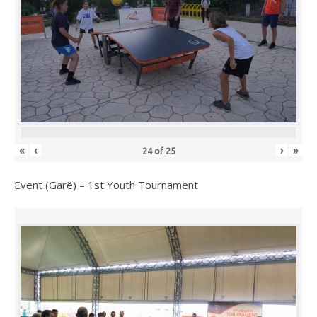
«
‹
›
»
24
of
25
Event (Garë) – 1st Youth Tournament