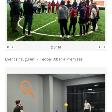
«
‹
›
»
2
of
10
Event (Inaugurim) – Teqball Albania Premises