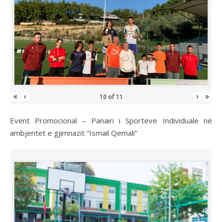
«
‹
›
»
10
of
11
Event Promocional – Panairi i Sporteve Individuale në
ambjentet e gjimnazit “Ismail Qemali”