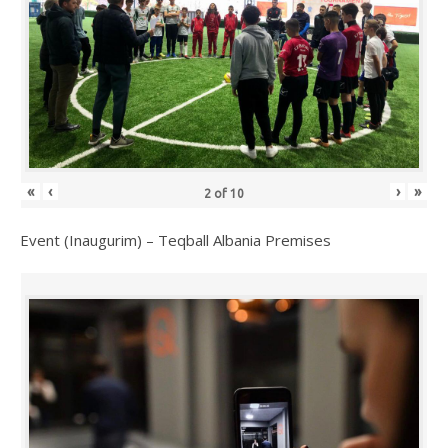
«
‹
›
»
2
of
10
Event (Inaugurim) – Teqball Albania Premises