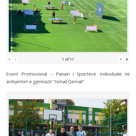
«
‹
›
»
1
of
11
Event Promocional – Panairi i Sporteve Individuale në
ambjentet e gjimnazit “Ismail Qemali”