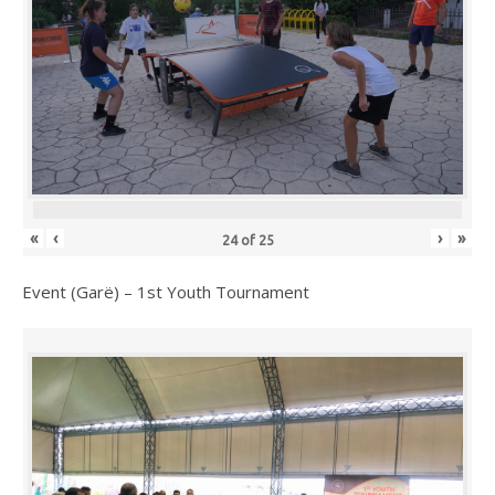
«
‹
›
»
24
of
25
Event (Garë) – 1st Youth Tournament