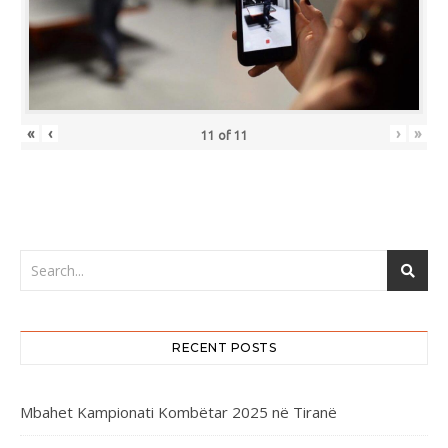
«
‹
›
»
11
of
11
RECENT POSTS
Mbahet Kampionati Kombëtar 2025 në Tiranë