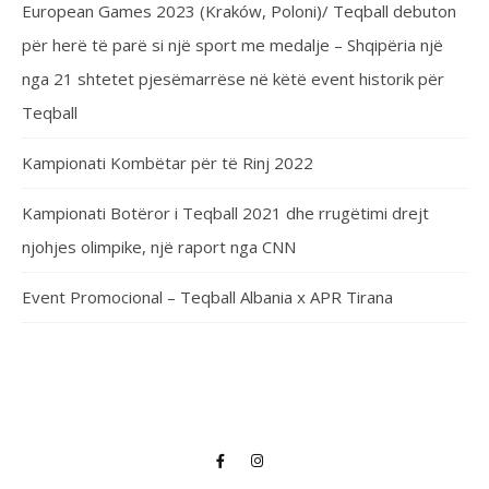
European Games 2023 (Kraków, Poloni)/ Teqball debuton
për herë të parë si një sport me medalje – Shqipëria një
nga 21 shtetet pjesëmarrëse në këtë event historik për
Teqball
Kampionati Kombëtar për të Rinj 2022
Kampionati Botëror i Teqball 2021 dhe rrugëtimi drejt
njohjes olimpike, një raport nga CNN
Event Promocional – Teqball Albania x APR Tirana