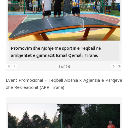
Promovim dhe njohje me sportin e Teqball në
ambjentet e gjimnazit Ismail Qemali, Tiranë.
«
‹
›
»
1
of
14
Event Promocional – Teqball Albania x Agjensia e Parqeve
dhe Rekreacionit (APR Tirana)