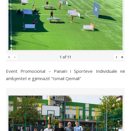
«
‹
›
»
1
of
11
Event Promocional – Panairi i Sporteve Individuale në
ambjentet e gjimnazit “Ismail Qemali”