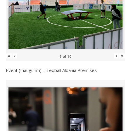
«
‹
›
»
3
of
10
Event (Inaugurim) – Teqball Albania Premises