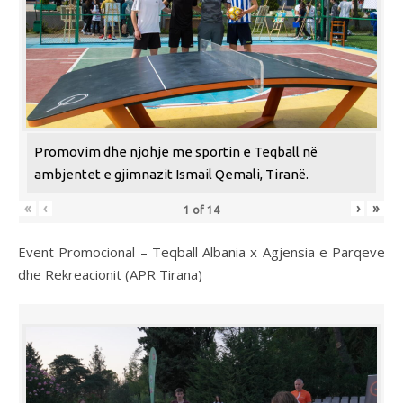
Promovim dhe njohje me sportin e Teqball në
ambjentet e gjimnazit Ismail Qemali, Tiranë.
«
‹
›
»
1
of
14
Event Promocional – Teqball Albania x Agjensia e Parqeve
dhe Rekreacionit (APR Tirana)