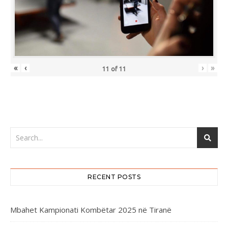
«
‹
›
»
11
of
11
RECENT POSTS
Mbahet Kampionati Kombëtar 2025 në Tiranë