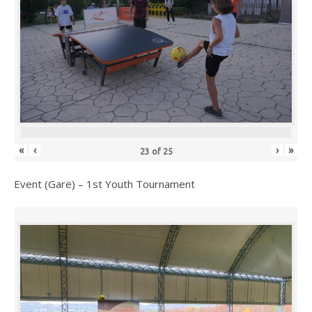
«
‹
›
»
23
of
25
Event (Garë) – 1st Youth Tournament