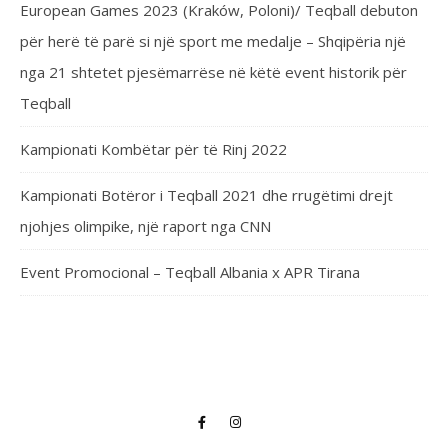
European Games 2023 (Kraków, Poloni)/ Teqball debuton
për herë të parë si një sport me medalje – Shqipëria një
nga 21 shtetet pjesëmarrëse në këtë event historik për
Teqball
Kampionati Kombëtar për të Rinj 2022
Kampionati Botëror i Teqball 2021 dhe rrugëtimi drejt
njohjes olimpike, një raport nga CNN
Event Promocional – Teqball Albania x APR Tirana