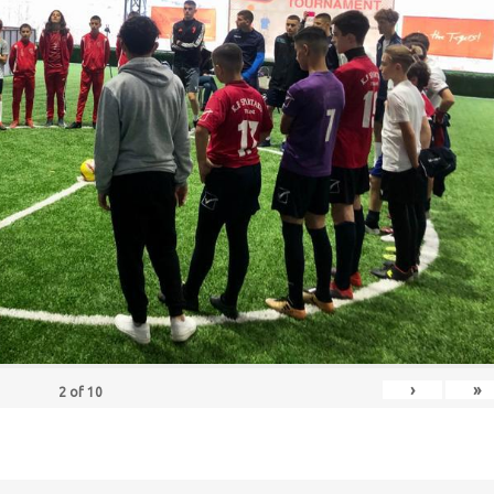
›
»
2
of
10