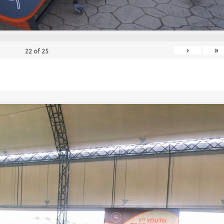
›
»
22
of
25