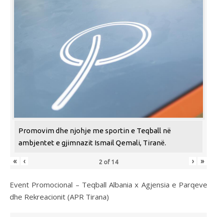
Promovim dhe njohje me sportin e Teqball në
ambjentet e gjimnazit Ismail Qemali, Tiranë.
«
‹
›
»
2
of
14
Event Promocional – Teqball Albania x Agjensia e Parqeve
dhe Rekreacionit (APR Tirana)