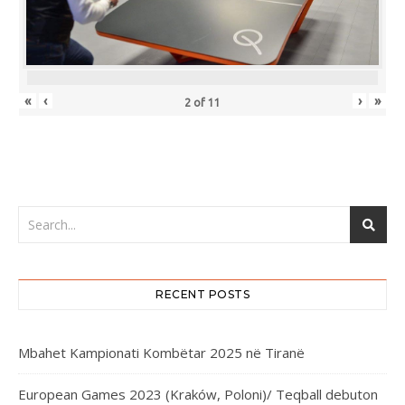
«
‹
›
»
2
of
11
RECENT POSTS
Mbahet Kampionati Kombëtar 2025 në Tiranë
European Games 2023 (Kraków, Poloni)/ Teqball debuton