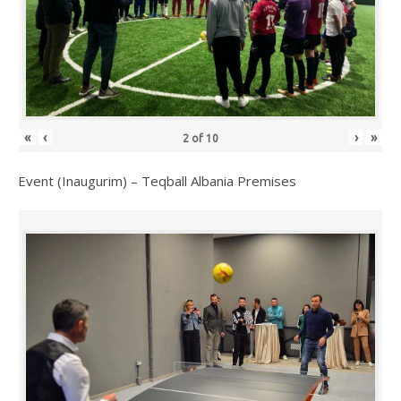
«
‹
›
»
2
of
10
Event (Inaugurim) – Teqball Albania Premises