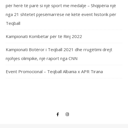
për herë të parë si një sport me medalje – Shqipëria një
nga 21 shtetet pjesëmarrëse në këtë event historik për
Teqball
Kampionati Kombëtar për të Rinj 2022
Kampionati Botëror i Teqball 2021 dhe rrugëtimi drejt
njohjes olimpike, një raport nga CNN
Event Promocional – Teqball Albania x APR Tirana