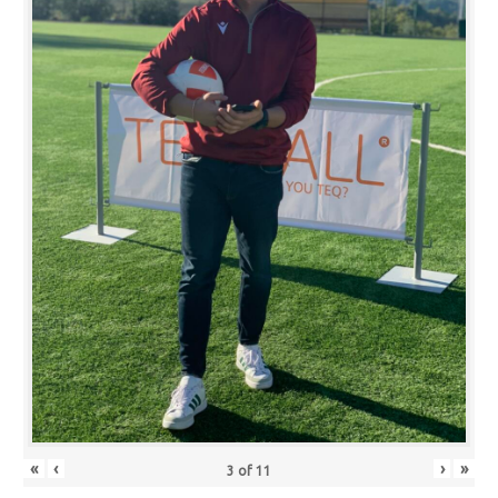
«
‹
›
»
3
of
11