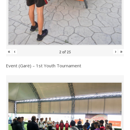
«
‹
›
»
2
of
25
Event (Garë) – 1st Youth Tournament