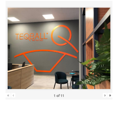
«
‹
›
»
1
of
11