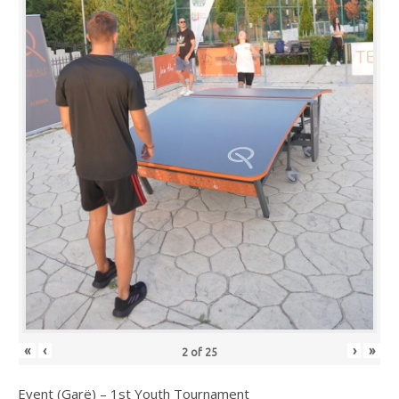
«
‹
›
»
2
of
25
Event (Garë) – 1st Youth Tournament