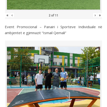
«
‹
›
»
2
of
11
Event Promocional – Panairi i Sporteve Individuale në
ambjentet e gjimnazit “Ismail Qemali”