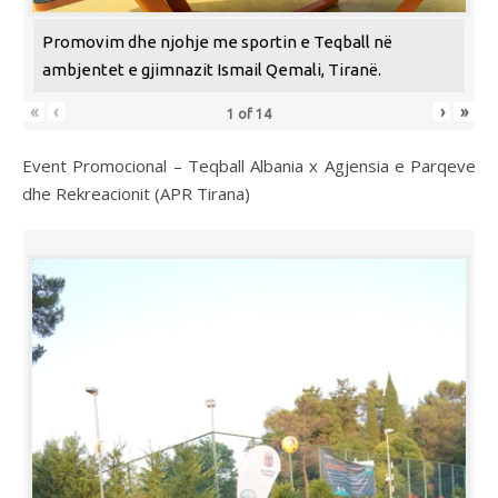
Promovim dhe njohje me sportin e Teqball në
ambjentet e gjimnazit Ismail Qemali, Tiranë.
«
‹
›
»
1
of
14
Event Promocional – Teqball Albania x Agjensia e Parqeve
dhe Rekreacionit (APR Tirana)