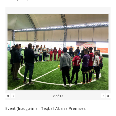
«
‹
›
»
2
of
10
Event (Inaugurim) – Teqball Albania Premises