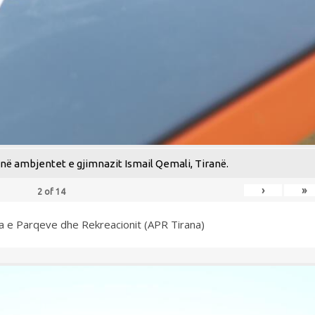
ë ambjentet e gjimnazit Ismail Qemali, Tiranë.
›
»
2
of
14
ia e Parqeve dhe Rekreacionit (APR Tirana)