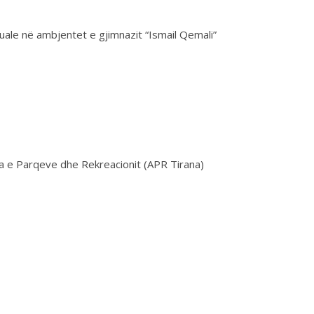
uale në ambjentet e gjimnazit “Ismail Qemali”
ia e Parqeve dhe Rekreacionit (APR Tirana)