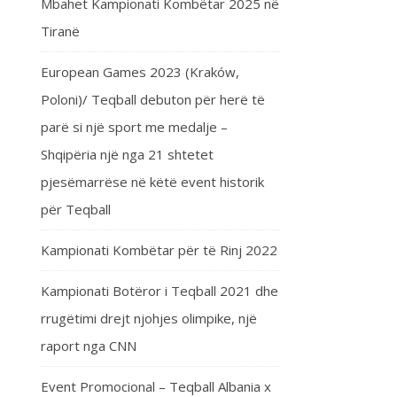
Mbahet Kampionati Kombëtar 2025 në
Tiranë
European Games 2023 (Kraków,
Poloni)/ Teqball debuton për herë të
parë si një sport me medalje –
Shqipëria një nga 21 shtetet
pjesëmarrëse në këtë event historik
për Teqball
Kampionati Kombëtar për të Rinj 2022
Kampionati Botëror i Teqball 2021 dhe
rrugëtimi drejt njohjes olimpike, një
raport nga CNN
Event Promocional – Teqball Albania x