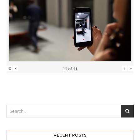
«
‹
›
»
11
of
11
RECENT POSTS