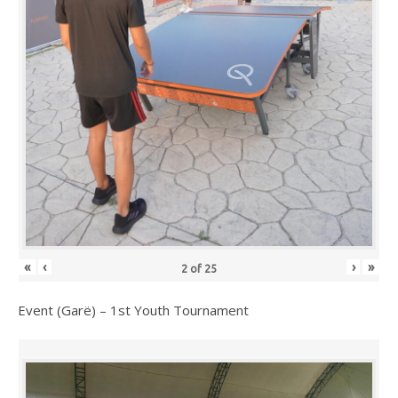
«
‹
›
»
2
of
25
Event (Garë) – 1st Youth Tournament