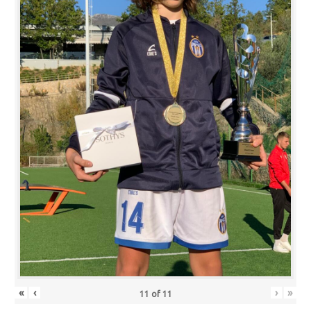
«
‹
›
»
11
of
11