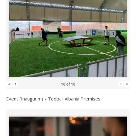
«
‹
›
»
10
of
10
Event (Inaugurim) – Teqball Albania Premises