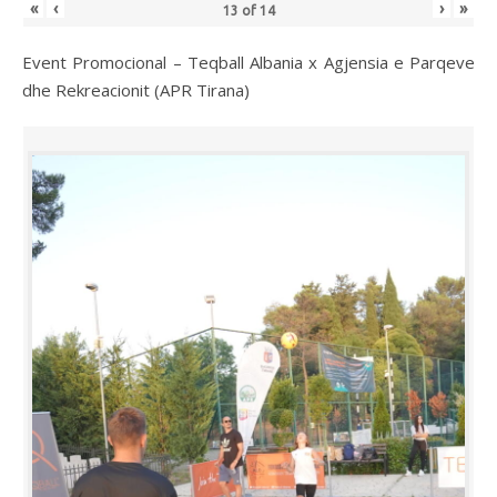
«
‹
›
»
13
of
14
Event Promocional – Teqball Albania x Agjensia e Parqeve
dhe Rekreacionit (APR Tirana)