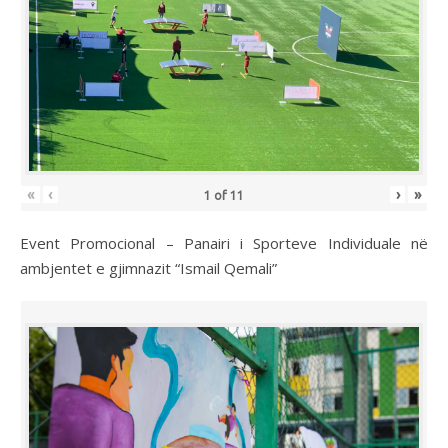
«
‹
›
»
1
of
11
Event Promocional – Panairi i Sporteve Individuale në
ambjentet e gjimnazit “Ismail Qemali”