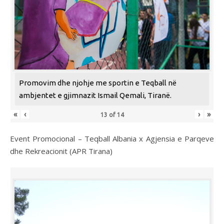
Promovim dhe njohje me sportin e Teqball në
ambjentet e gjimnazit Ismail Qemali, Tiranë.
«
‹
›
»
13
of
14
Event Promocional – Teqball Albania x Agjensia e Parqeve
dhe Rekreacionit (APR Tirana)