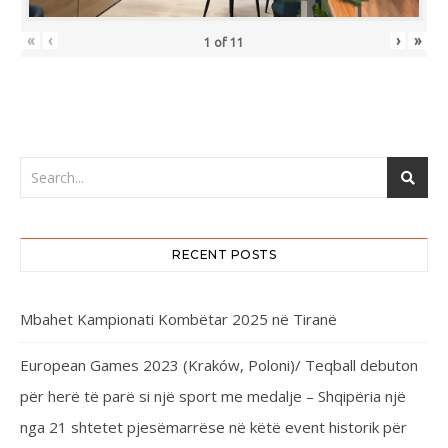
«
‹
›
»
1
of
11
RECENT POSTS
Mbahet Kampionati Kombëtar 2025 në Tiranë
European Games 2023 (Kraków, Poloni)/ Teqball debuton
për herë të parë si një sport me medalje – Shqipëria një
nga 21 shtetet pjesëmarrëse në këtë event historik për