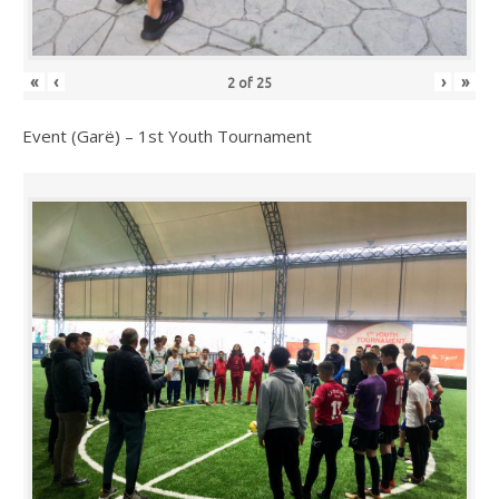
«
‹
›
»
2
of
25
Event (Garë) – 1st Youth Tournament