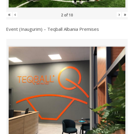
«
‹
›
»
2
of
10
Event (Inaugurim) – Teqball Albania Premises