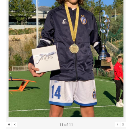
«
‹
›
»
11
of
11