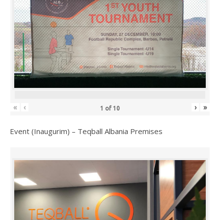
«
‹
›
»
1
of
10
Event (Inaugurim) – Teqball Albania Premises