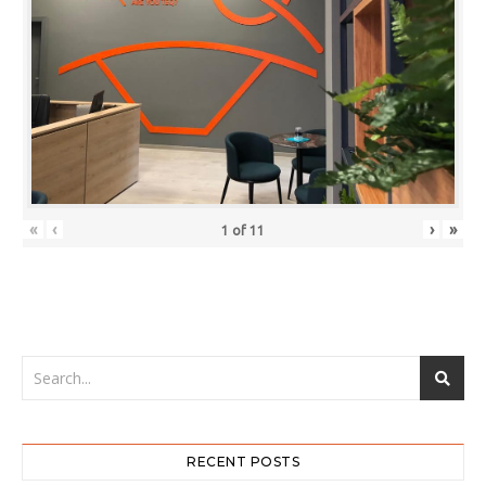
«
‹
›
»
1
of
11
RECENT POSTS