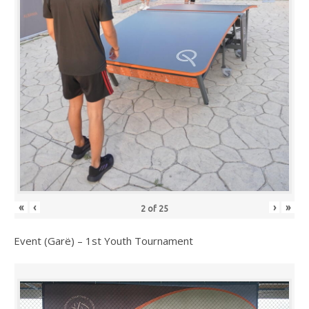
«
‹
›
»
2
of
25
Event (Garë) – 1st Youth Tournament