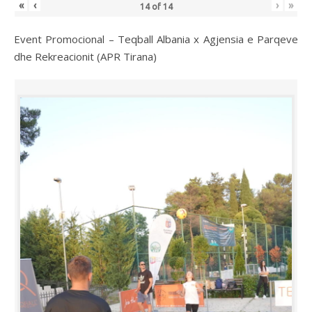
«
‹
›
»
14
of
14
Event Promocional – Teqball Albania x Agjensia e Parqeve
dhe Rekreacionit (APR Tirana)