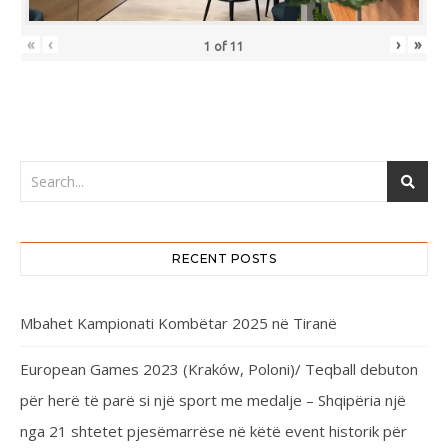
«
‹
›
»
1
of
11
RECENT POSTS
Mbahet Kampionati Kombëtar 2025 në Tiranë
European Games 2023 (Kraków, Poloni)/ Teqball debuton
për herë të parë si një sport me medalje – Shqipëria një
nga 21 shtetet pjesëmarrëse në këtë event historik për