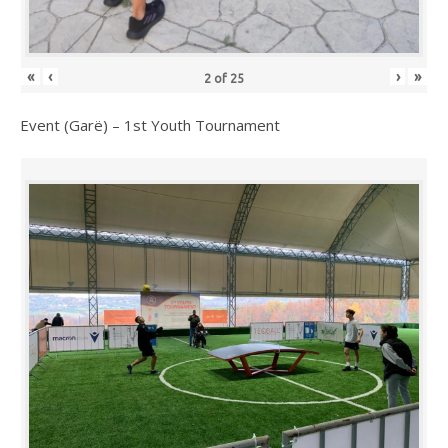
«
‹
›
»
2
of
25
Event (Garë) – 1st Youth Tournament