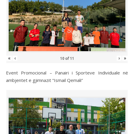
«
‹
›
»
10
of
11
Event Promocional – Panairi i Sporteve Individuale në
ambjentet e gjimnazit “Ismail Qemali”