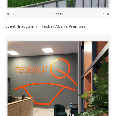
«
‹
›
»
3
of
10
Event (Inaugurim) – Teqball Albania Premises