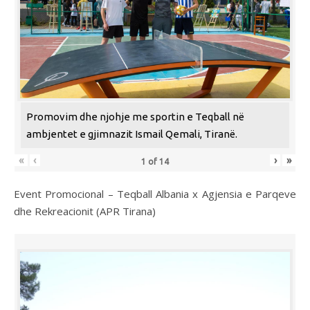
Promovim dhe njohje me sportin e Teqball në
ambjentet e gjimnazit Ismail Qemali, Tiranë.
«
‹
›
»
1
of
14
Event Promocional – Teqball Albania x Agjensia e Parqeve
dhe Rekreacionit (APR Tirana)