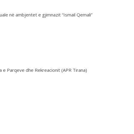
uale në ambjentet e gjimnazit “Ismail Qemali”
ia e Parqeve dhe Rekreacionit (APR Tirana)