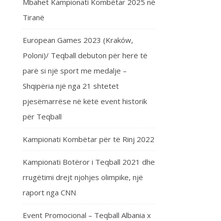
Mbahet Kampionati Kombëtar 2025 në
Tiranë
European Games 2023 (Kraków,
Poloni)/ Teqball debuton për herë të
parë si një sport me medalje –
Shqipëria një nga 21 shtetet
pjesëmarrëse në këtë event historik
për Teqball
Kampionati Kombëtar për të Rinj 2022
Kampionati Botëror i Teqball 2021 dhe
rrugëtimi drejt njohjes olimpike, një
raport nga CNN
Event Promocional – Teqball Albania x