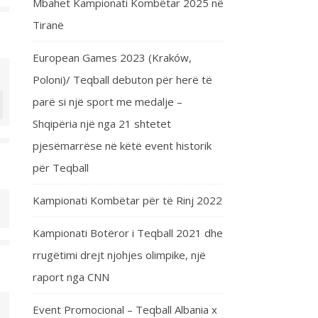
Mbahet Kampionati Kombëtar 2025 në
Tiranë
European Games 2023 (Kraków,
Poloni)/ Teqball debuton për herë të
parë si një sport me medalje –
Shqipëria një nga 21 shtetet
pjesëmarrëse në këtë event historik
për Teqball
Kampionati Kombëtar për të Rinj 2022
Kampionati Botëror i Teqball 2021 dhe
rrugëtimi drejt njohjes olimpike, një
raport nga CNN
Event Promocional – Teqball Albania x