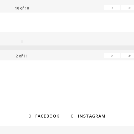
›
»
10
of
10
›
»
2
of
11
FACEBOOK
INSTAGRAM