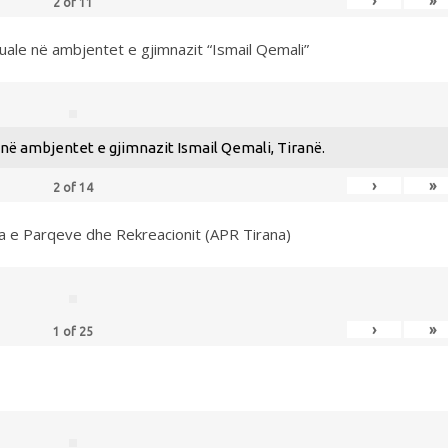
›
»
2
of
11
uale në ambjentet e gjimnazit “Ismail Qemali”
ë ambjentet e gjimnazit Ismail Qemali, Tiranë.
›
»
2
of
14
ia e Parqeve dhe Rekreacionit (APR Tirana)
›
»
1
of
25