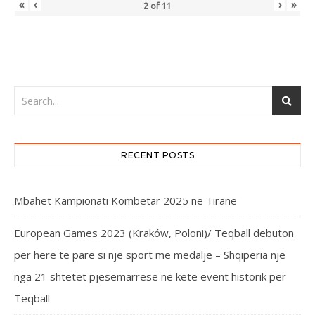
«
‹
›
»
2
of
11
RECENT POSTS
Mbahet Kampionati Kombëtar 2025 në Tiranë
European Games 2023 (Kraków, Poloni)/ Teqball debuton
për herë të parë si një sport me medalje – Shqipëria një
nga 21 shtetet pjesëmarrëse në këtë event historik për
Teqball