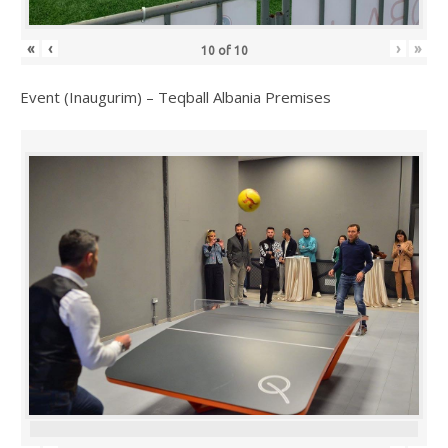
«
‹
›
»
10
of
10
Event (Inaugurim) – Teqball Albania Premises