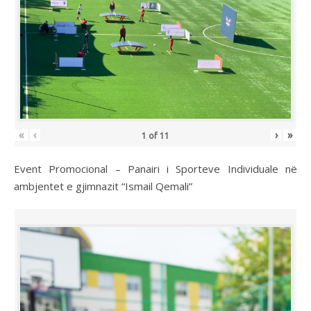
«
‹
›
»
1
of
11
Event Promocional – Panairi i Sporteve Individuale në
ambjentet e gjimnazit “Ismail Qemali”