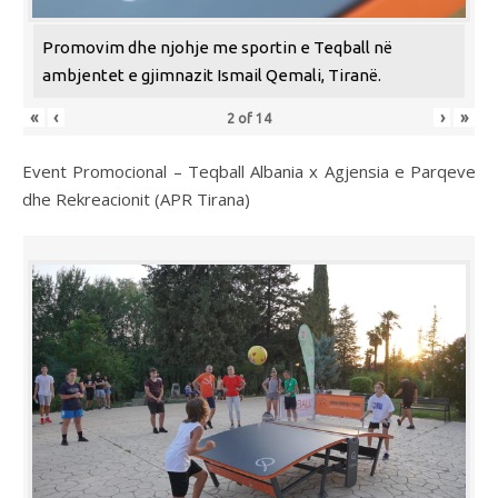
Promovim dhe njohje me sportin e Teqball në
ambjentet e gjimnazit Ismail Qemali, Tiranë.
«
‹
›
»
2
of
14
Event Promocional – Teqball Albania x Agjensia e Parqeve
dhe Rekreacionit (APR Tirana)