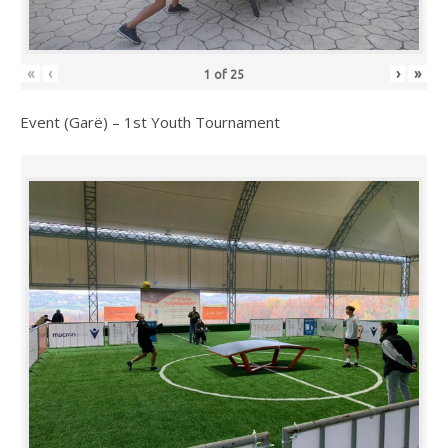
«
‹
›
»
1
of
25
Event (Garë) – 1st Youth Tournament