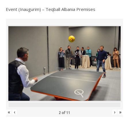
Event (Inaugurim) – Teqball Albania Premises
«
‹
›
»
2
of
11