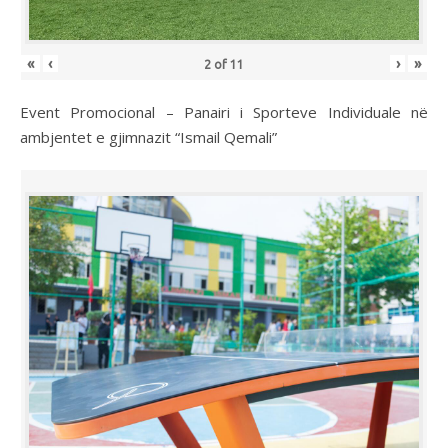
«
‹
›
»
2
of
11
Event Promocional – Panairi i Sporteve Individuale në
ambjentet e gjimnazit “Ismail Qemali”