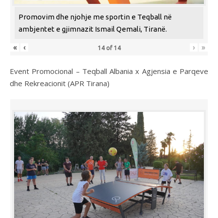
Promovim dhe njohje me sportin e Teqball në
ambjentet e gjimnazit Ismail Qemali, Tiranë.
«
‹
›
»
14
of
14
Event Promocional – Teqball Albania x Agjensia e Parqeve
dhe Rekreacionit (APR Tirana)