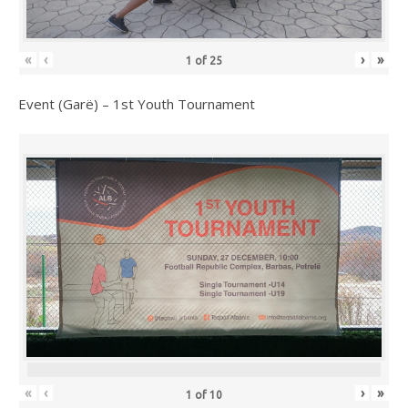
«
‹
›
»
1
of
25
Event (Garë) – 1st Youth Tournament
«
‹
›
»
1
of
10