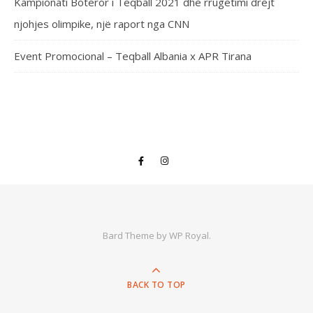
Kampionati Botëror i Teqball 2021 dhe rrugëtimi drejt
njohjes olimpike, një raport nga CNN
Event Promocional – Teqball Albania x APR Tirana
Bard Theme by
WP Royal
.
BACK TO TOP