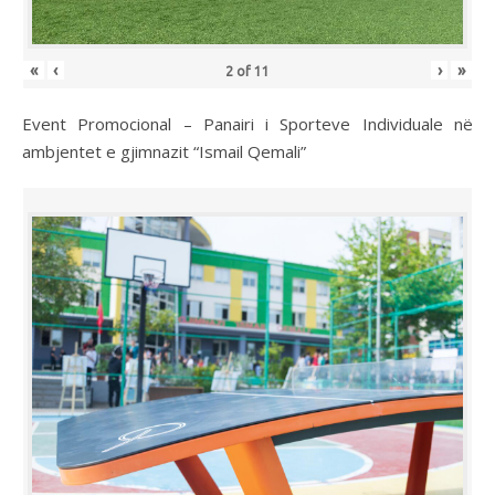
«
‹
›
»
2
of
11
Event Promocional – Panairi i Sporteve Individuale në
ambjentet e gjimnazit “Ismail Qemali”