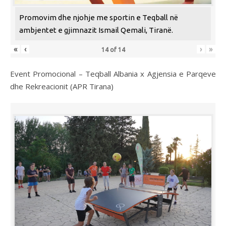
Promovim dhe njohje me sportin e Teqball në
ambjentet e gjimnazit Ismail Qemali, Tiranë.
«
‹
›
»
14
of
14
Event Promocional – Teqball Albania x Agjensia e Parqeve
dhe Rekreacionit (APR Tirana)