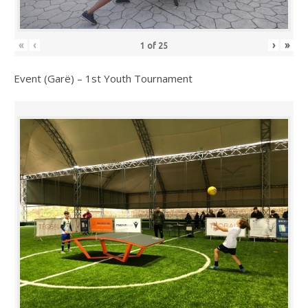
«
‹
›
»
1
of
25
Event (Garë) – 1st Youth Tournament