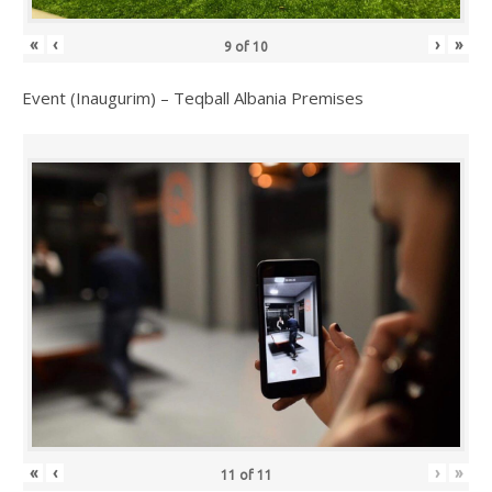
«
‹
›
»
9
of
10
Event (Inaugurim) – Teqball Albania Premises
«
‹
›
»
11
of
11