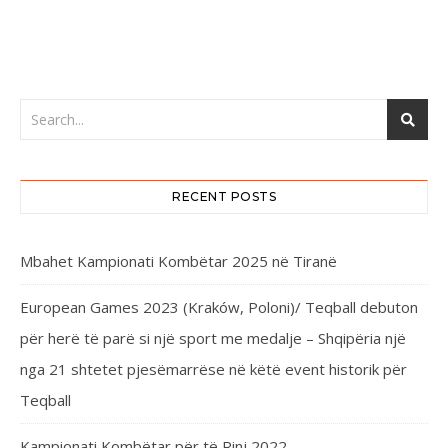
RECENT POSTS
Mbahet Kampionati Kombëtar 2025 në Tiranë
European Games 2023 (Kraków, Poloni)/ Teqball debuton
për herë të parë si një sport me medalje – Shqipëria një
nga 21 shtetet pjesëmarrëse në këtë event historik për
Teqball
Kampionati Kombëtar për të Rinj 2022