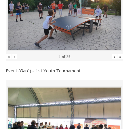
«
‹
›
»
1
of
25
Event (Garë) – 1st Youth Tournament