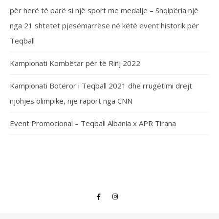
për herë të parë si një sport me medalje – Shqipëria një
nga 21 shtetet pjesëmarrëse në këtë event historik për
Teqball
Kampionati Kombëtar për të Rinj 2022
Kampionati Botëror i Teqball 2021 dhe rrugëtimi drejt
njohjes olimpike, një raport nga CNN
Event Promocional – Teqball Albania x APR Tirana