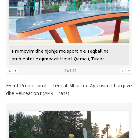
Promovim dhe njohje me sportin e Teqball në
ambjentet e gjimnazit Ismail Qemali, Tiranë.
«
‹
›
»
14
of
14
Event Promocional – Teqball Albania x Agjensia e Parqeve
dhe Rekreacionit (APR Tirana)