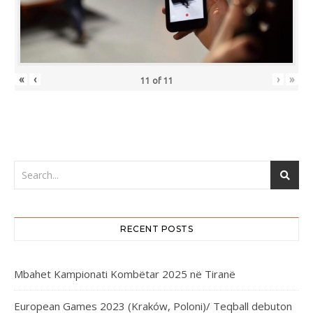
«
‹
›
»
11
of
11
RECENT POSTS
Mbahet Kampionati Kombëtar 2025 në Tiranë
European Games 2023 (Kraków, Poloni)/ Teqball debuton