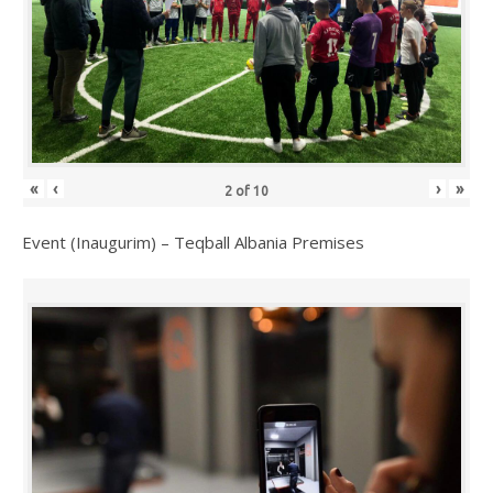
«
‹
›
»
2
of
10
Event (Inaugurim) – Teqball Albania Premises