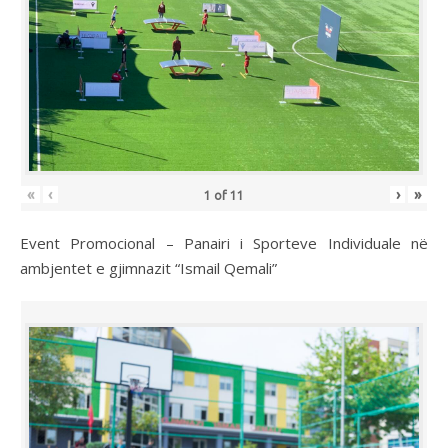
«
‹
›
»
1
of
11
Event Promocional – Panairi i Sporteve Individuale në
ambjentet e gjimnazit “Ismail Qemali”