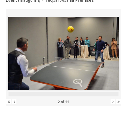
«
‹
›
»
2
of
11