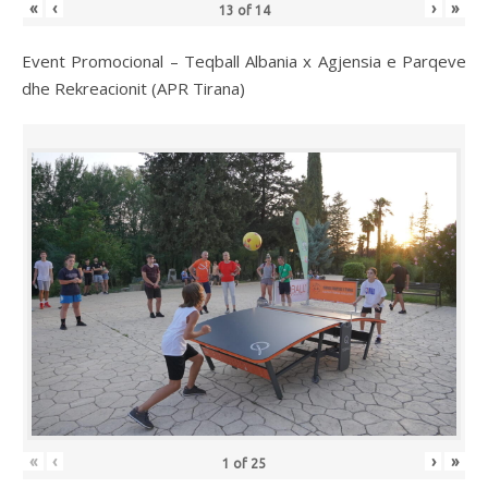
«
‹
›
»
13
of
14
Event Promocional – Teqball Albania x Agjensia e Parqeve
dhe Rekreacionit (APR Tirana)
«
‹
›
»
1
of
25