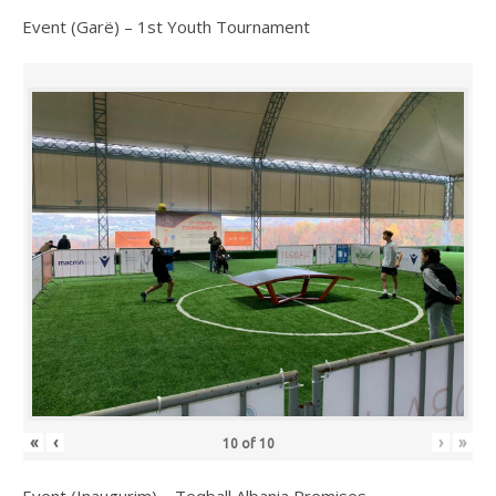
Event (Garë) – 1st Youth Tournament
«
‹
›
»
10
of
10
Event (Inaugurim) – Teqball Albania Premises