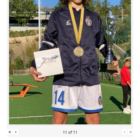
«
‹
›
»
11
of
11