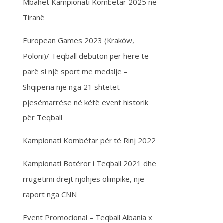
Mbahet Kampionati Kombëtar 2025 në
Tiranë
European Games 2023 (Kraków,
Poloni)/ Teqball debuton për herë të
parë si një sport me medalje –
Shqipëria një nga 21 shtetet
pjesëmarrëse në këtë event historik
për Teqball
Kampionati Kombëtar për të Rinj 2022
Kampionati Botëror i Teqball 2021 dhe
rrugëtimi drejt njohjes olimpike, një
raport nga CNN
Event Promocional – Teqball Albania x