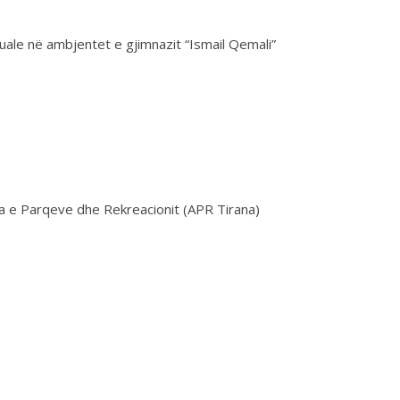
uale në ambjentet e gjimnazit “Ismail Qemali”
ia e Parqeve dhe Rekreacionit (APR Tirana)