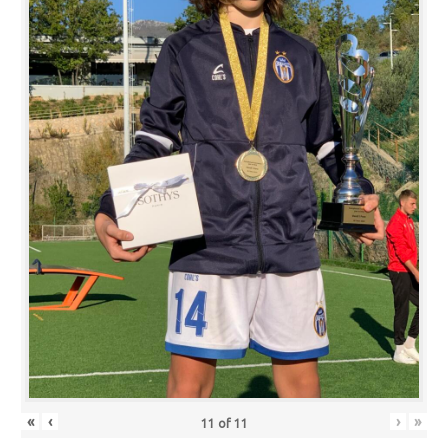
«
‹
›
»
11
of
11