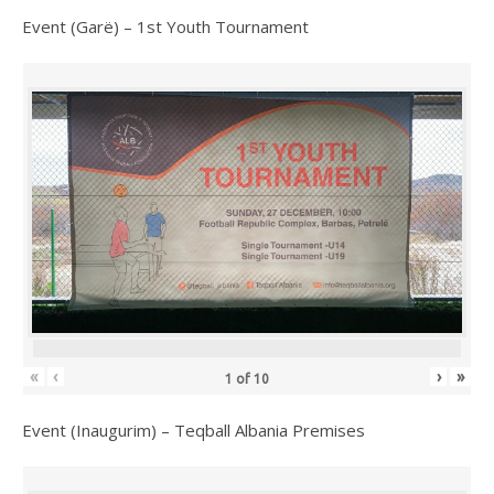
Event (Garë) – 1st Youth Tournament
«
‹
›
»
1
of
10
Event (Inaugurim) – Teqball Albania Premises