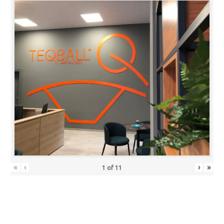
«
‹
›
»
1
of
11