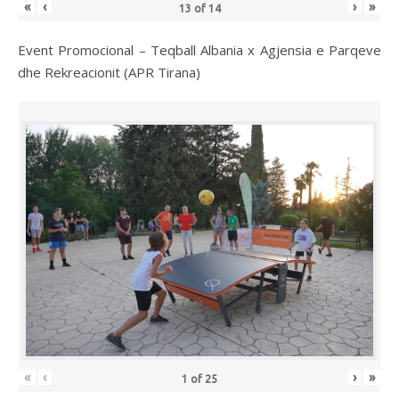
«
‹
›
»
13
of
14
Event Promocional – Teqball Albania x Agjensia e Parqeve
dhe Rekreacionit (APR Tirana)
«
‹
›
»
1
of
25