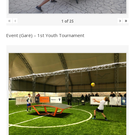
«
‹
›
»
1
of
25
Event (Garë) – 1st Youth Tournament