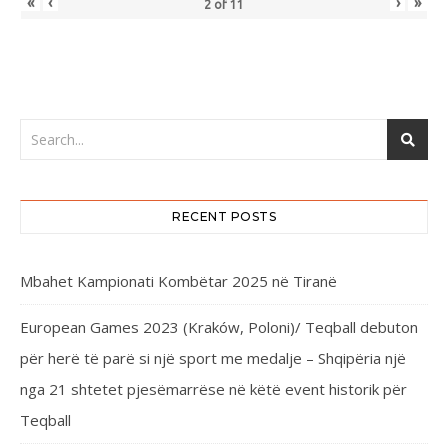
«
‹
›
»
2
of
11
RECENT POSTS
Mbahet Kampionati Kombëtar 2025 në Tiranë
European Games 2023 (Kraków, Poloni)/ Teqball debuton
për herë të parë si një sport me medalje – Shqipëria një
nga 21 shtetet pjesëmarrëse në këtë event historik për
Teqball