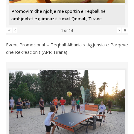
Promovim dhe njohje me sportin e Teqball në
ambjentet e gjimnazit Ismail Qemali, Tiranë.
«
‹
›
»
1
of
14
Event Promocional – Teqball Albania x Agjensia e Parqeve
dhe Rekreacionit (APR Tirana)