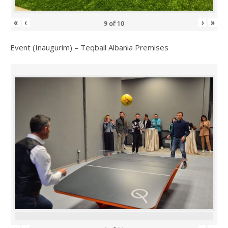
«
‹
›
»
9
of
10
Event (Inaugurim) – Teqball Albania Premises