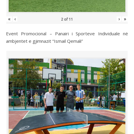
«
‹
›
»
2
of
11
Event Promocional – Panairi i Sporteve Individuale në
ambjentet e gjimnazit “Ismail Qemali”