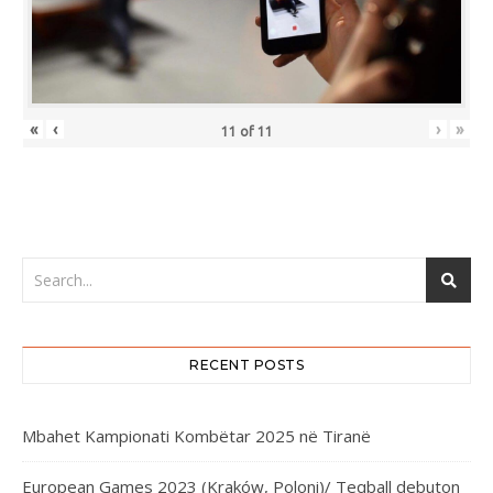
«
‹
›
»
11
of
11
RECENT POSTS
Mbahet Kampionati Kombëtar 2025 në Tiranë
European Games 2023 (Kraków, Poloni)/ Teqball debuton