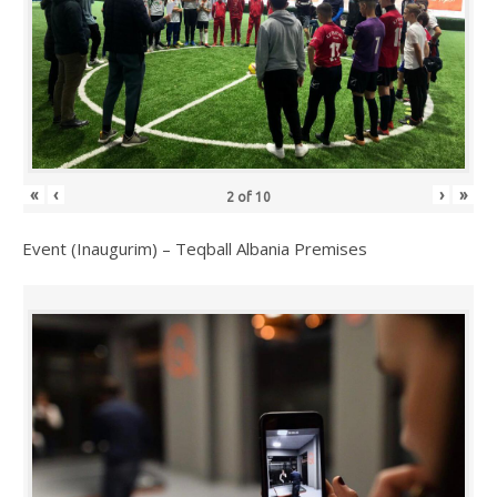
«
‹
›
»
2
of
10
Event (Inaugurim) – Teqball Albania Premises