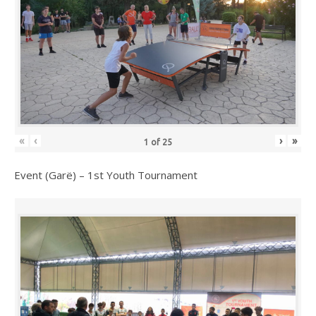
«
‹
›
»
1
of
25
Event (Garë) – 1st Youth Tournament