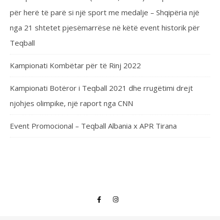
për herë të parë si një sport me medalje – Shqipëria një
nga 21 shtetet pjesëmarrëse në këtë event historik për
Teqball
Kampionati Kombëtar për të Rinj 2022
Kampionati Botëror i Teqball 2021 dhe rrugëtimi drejt
njohjes olimpike, një raport nga CNN
Event Promocional – Teqball Albania x APR Tirana