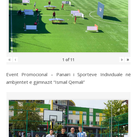
«
‹
›
»
1
of
11
Event Promocional – Panairi i Sporteve Individuale në
ambjentet e gjimnazit “Ismail Qemali”