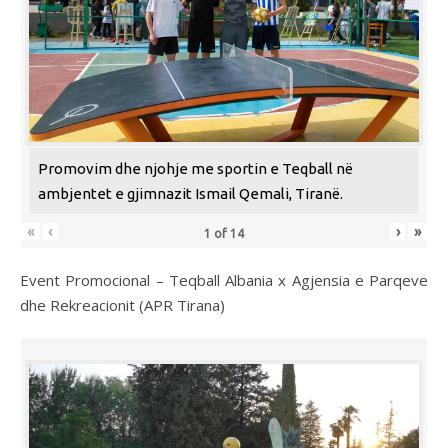
Promovim dhe njohje me sportin e Teqball në
ambjentet e gjimnazit Ismail Qemali, Tiranë.
«
‹
›
»
1
of
14
Event Promocional – Teqball Albania x Agjensia e Parqeve
dhe Rekreacionit (APR Tirana)