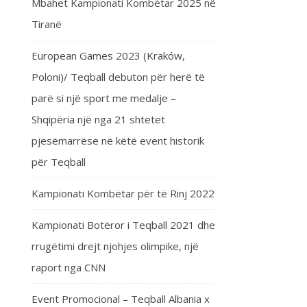
Mbahet Kampionati Kombëtar 2025 në
Tiranë
European Games 2023 (Kraków,
Poloni)/ Teqball debuton për herë të
parë si një sport me medalje –
Shqipëria një nga 21 shtetet
pjesëmarrëse në këtë event historik
për Teqball
Kampionati Kombëtar për të Rinj 2022
Kampionati Botëror i Teqball 2021 dhe
rrugëtimi drejt njohjes olimpike, një
raport nga CNN
Event Promocional – Teqball Albania x