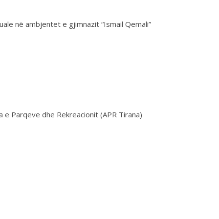
uale në ambjentet e gjimnazit “Ismail Qemali”
ia e Parqeve dhe Rekreacionit (APR Tirana)