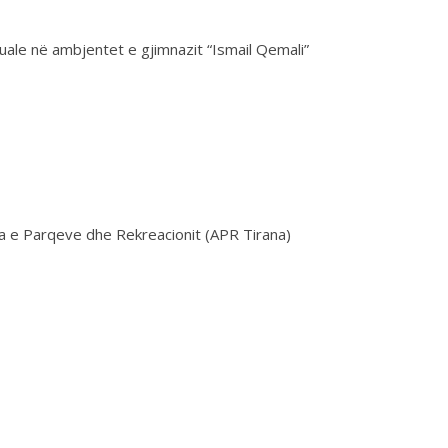
uale në ambjentet e gjimnazit “Ismail Qemali”
ia e Parqeve dhe Rekreacionit (APR Tirana)