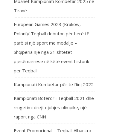
Mbahet Kampionati Kombëtar 2025 në
Tiranë
European Games 2023 (Kraków,
Poloni)/ Teqball debuton për herë të
parë si një sport me medalje –
Shqipëria një nga 21 shtetet
pjesëmarrëse në këtë event historik
për Teqball
Kampionati Kombëtar për të Rinj 2022
Kampionati Botëror i Teqball 2021 dhe
rrugëtimi drejt njohjes olimpike, një
raport nga CNN
Event Promocional – Teqball Albania x