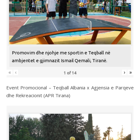
Promovim dhe njohje me sportin e Teqball në
ambjentet e gjimnazit Ismail Qemali, Tiranë.
«
‹
›
»
1
of
14
Event Promocional – Teqball Albania x Agjensia e Parqeve
dhe Rekreacionit (APR Tirana)