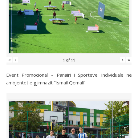
«
‹
›
»
1
of
11
Event Promocional – Panairi i Sporteve Individuale në
ambjentet e gjimnazit “Ismail Qemali”