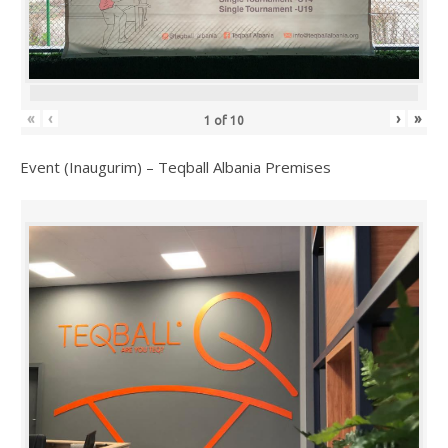
«
‹
›
»
1
of
10
Event (Inaugurim) – Teqball Albania Premises