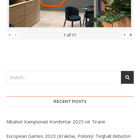
«
‹
›
»
1
of
11
RECENT POSTS
Mbahet Kampionati Kombëtar 2025 në Tiranë
European Games 2023 (Kraków, Poloni)/ Teqball debuton