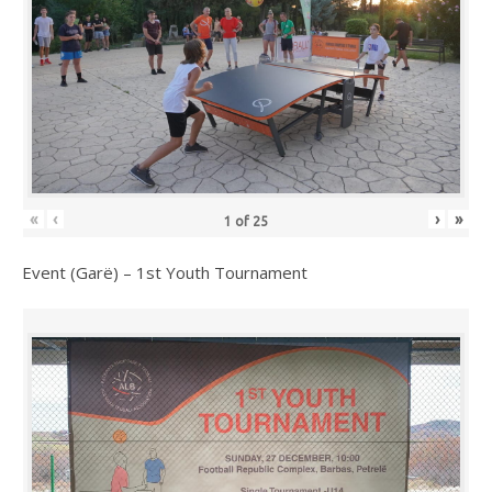
«
‹
›
»
1
of
25
Event (Garë) – 1st Youth Tournament