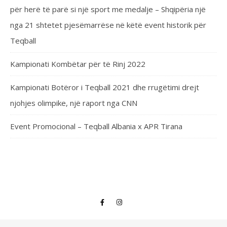
për herë të parë si një sport me medalje – Shqipëria një
nga 21 shtetet pjesëmarrëse në këtë event historik për
Teqball
Kampionati Kombëtar për të Rinj 2022
Kampionati Botëror i Teqball 2021 dhe rrugëtimi drejt
njohjes olimpike, një raport nga CNN
Event Promocional – Teqball Albania x APR Tirana