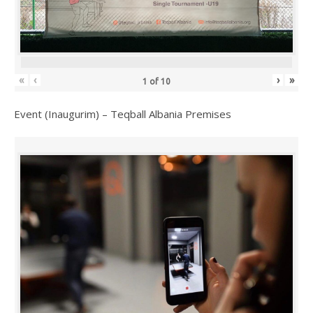
«
‹
›
»
1
of
10
Event (Inaugurim) – Teqball Albania Premises