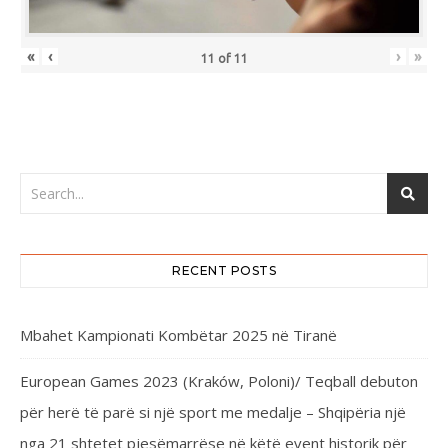
«
‹
›
»
11
of
11
RECENT POSTS
Mbahet Kampionati Kombëtar 2025 në Tiranë
European Games 2023 (Kraków, Poloni)/ Teqball debuton
për herë të parë si një sport me medalje – Shqipëria një
nga 21 shtetet pjesëmarrëse në këtë event historik për