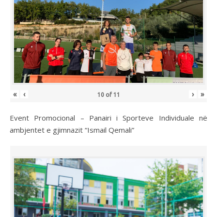
«
‹
›
»
10
of
11
Event Promocional – Panairi i Sporteve Individuale në
ambjentet e gjimnazit “Ismail Qemali”