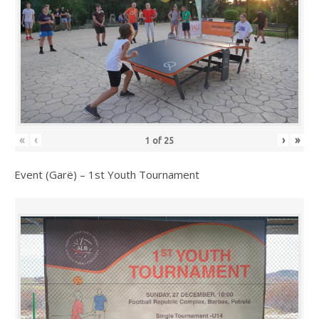
«
‹
›
»
1
of
25
Event (Garë) – 1st Youth Tournament