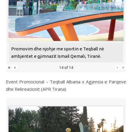
Promovim dhe njohje me sportin e Teqball në
ambjentet e gjimnazit Ismail Qemali, Tiranë.
«
‹
›
»
14
of
14
Event Promocional – Teqball Albania x Agjensia e Parqeve
dhe Rekreacionit (APR Tirana)