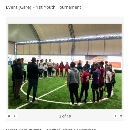
Event (Garë) – 1st Youth Tournament
«
‹
›
»
2
of
10
Event (Inaugurim) – Teqball Albania Premises