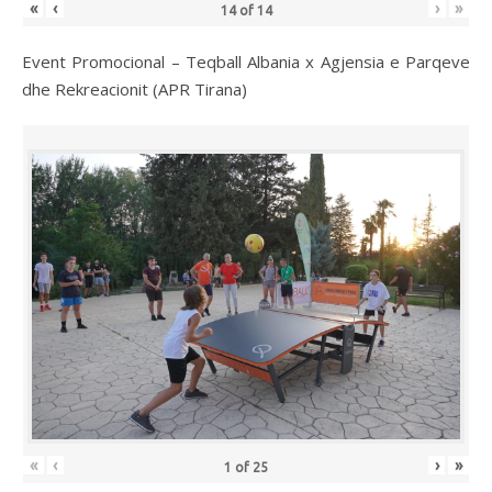
«
‹
›
»
14
of
14
Event Promocional – Teqball Albania x Agjensia e Parqeve
dhe Rekreacionit (APR Tirana)
«
‹
›
»
1
of
25