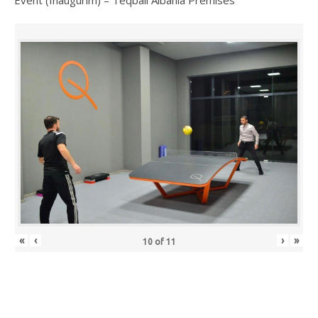
«
‹
›
»
10
of
11