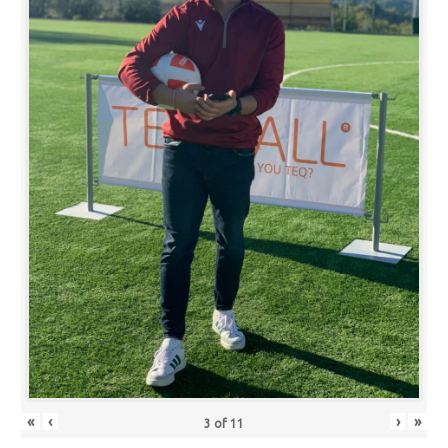
«
‹
›
»
3
of
11