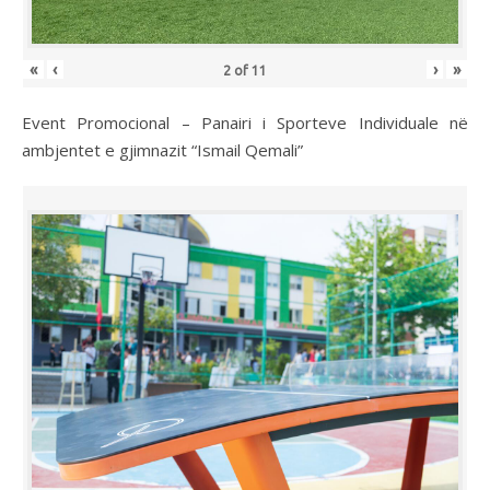
«
‹
›
»
2
of
11
Event Promocional – Panairi i Sporteve Individuale në
ambjentet e gjimnazit “Ismail Qemali”