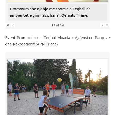
Promovim dhe njohje me sportin e Teqball në
ambjentet e gjimnazit Ismail Qemali, Tiranë.
«
‹
›
»
14
of
14
Event Promocional – Teqball Albania x Agjensia e Parqeve
dhe Rekreacionit (APR Tirana)