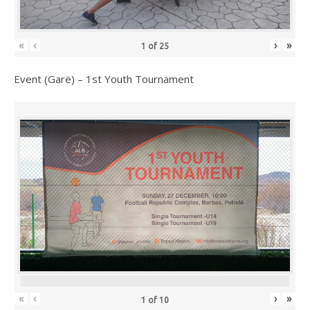
«
‹
›
»
1
of
25
Event (Garë) – 1st Youth Tournament
«
‹
›
»
1
of
10