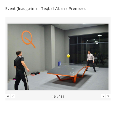
Event (Inaugurim) – Teqball Albania Premises
«
‹
›
»
10
of
11