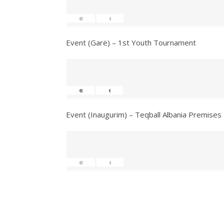
«
‹
Event (Garë) – 1st Youth Tournament
«
‹
Event (Inaugurim) – Teqball Albania Premises
«
‹