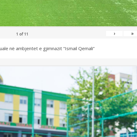
›
»
1
of
11
uale në ambjentet e gjimnazit “Ismail Qemali”