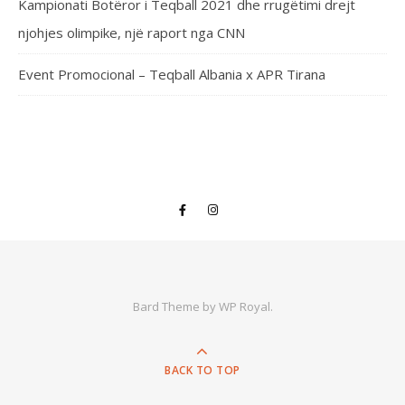
Kampionati Botëror i Teqball 2021 dhe rrugëtimi drejt
njohjes olimpike, një raport nga CNN
Event Promocional – Teqball Albania x APR Tirana
Bard Theme by
WP Royal
.
BACK TO TOP