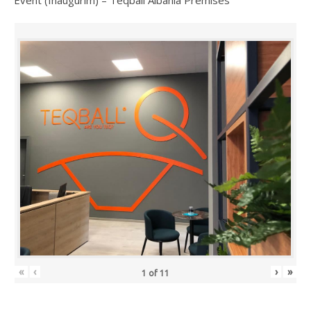
«
‹
›
»
1
of
11