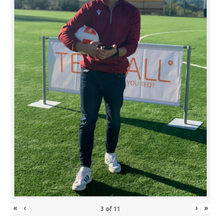
«
‹
›
»
3
of
11