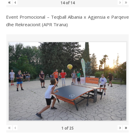
«
‹
›
»
14
of
14
Event Promocional – Teqball Albania x Agjensia e Parqeve
dhe Rekreacionit (APR Tirana)
«
‹
›
»
1
of
25