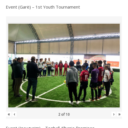
Event (Garë) – 1st Youth Tournament
«
‹
›
»
2
of
10
Event (Inaugurim) – Teqball Albania Premises