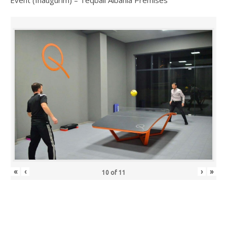
«
‹
›
»
10
of
11