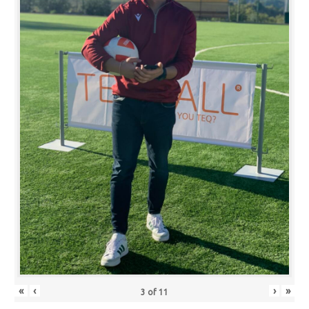
«
‹
›
»
3
of
11