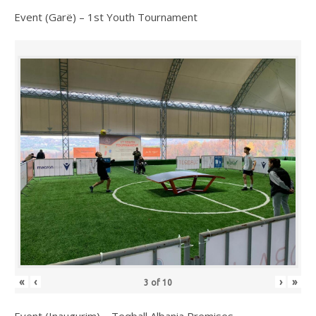
Event (Garë) – 1st Youth Tournament
«
‹
›
»
3
of
10
Event (Inaugurim) – Teqball Albania Premises