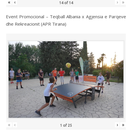
«
‹
›
»
14
of
14
Event Promocional – Teqball Albania x Agjensia e Parqeve
dhe Rekreacionit (APR Tirana)
«
‹
›
»
1
of
25