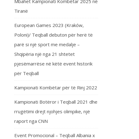
Mbahet Kampionati Kombëtar 2025 në
Tiranë
European Games 2023 (Kraków,
Poloni)/ Teqball debuton për herë të
parë si një sport me medalje –
Shqipëria një nga 21 shtetet
pjesëmarrëse në këtë event historik
për Teqball
Kampionati Kombëtar për të Rinj 2022
Kampionati Botëror i Teqball 2021 dhe
rrugëtimi drejt njohjes olimpike, një
raport nga CNN
Event Promocional – Teqball Albania x