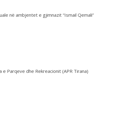
uale në ambjentet e gjimnazit “Ismail Qemali”
ia e Parqeve dhe Rekreacionit (APR Tirana)