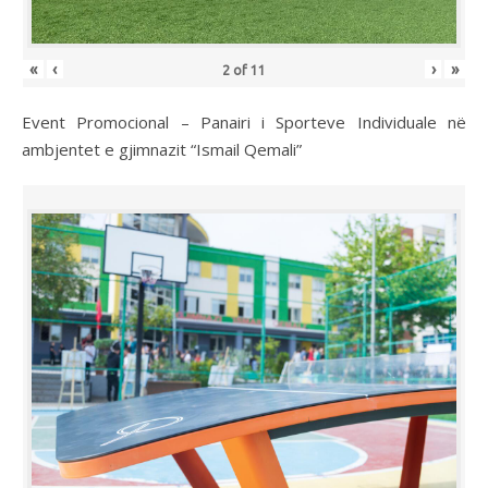
«
‹
›
»
2
of
11
Event Promocional – Panairi i Sporteve Individuale në
ambjentet e gjimnazit “Ismail Qemali”