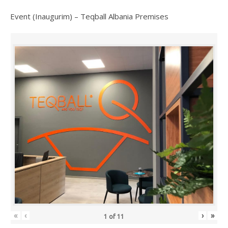
Event (Inaugurim) – Teqball Albania Premises
«
‹
›
»
1
of
11