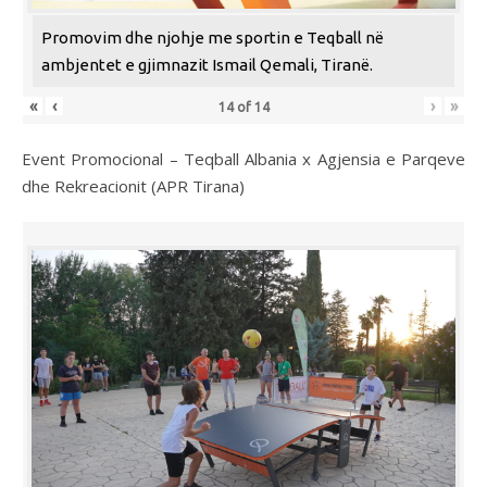
Promovim dhe njohje me sportin e Teqball në
ambjentet e gjimnazit Ismail Qemali, Tiranë.
«
‹
›
»
14
of
14
Event Promocional – Teqball Albania x Agjensia e Parqeve
dhe Rekreacionit (APR Tirana)