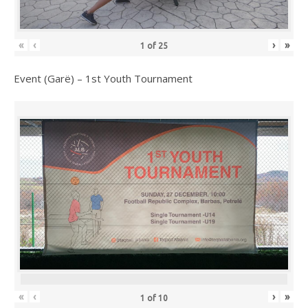
«
‹
›
»
1
of
25
Event (Garë) – 1st Youth Tournament
«
‹
›
»
1
of
10