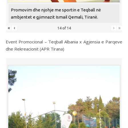
Promovim dhe njohje me sportin e Teqball në
ambjentet e gjimnazit Ismail Qemali, Tiranë.
«
‹
›
»
14
of
14
Event Promocional – Teqball Albania x Agjensia e Parqeve
dhe Rekreacionit (APR Tirana)