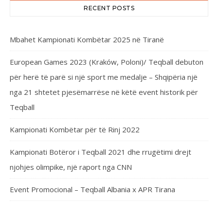
RECENT POSTS
Mbahet Kampionati Kombëtar 2025 në Tiranë
European Games 2023 (Kraków, Poloni)/ Teqball debuton
për herë të parë si një sport me medalje – Shqipëria një
nga 21 shtetet pjesëmarrëse në këtë event historik për
Teqball
Kampionati Kombëtar për të Rinj 2022
Kampionati Botëror i Teqball 2021 dhe rrugëtimi drejt
njohjes olimpike, një raport nga CNN
Event Promocional – Teqball Albania x APR Tirana