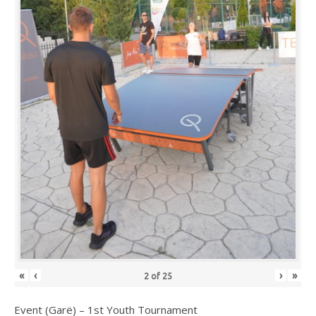
«
‹
›
»
2
of
25
Event (Garë) – 1st Youth Tournament