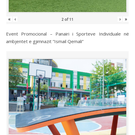
«
‹
›
»
2
of
11
Event Promocional – Panairi i Sporteve Individuale në
ambjentet e gjimnazit “Ismail Qemali”