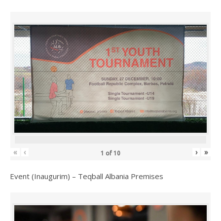
«
‹
›
»
1
of
10
Event (Inaugurim) – Teqball Albania Premises