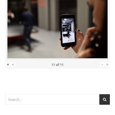
«
‹
›
»
11
of
11