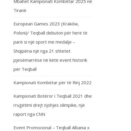
Mbahet Kampionati Kombëtar 2025 në
Tiranë
European Games 2023 (Kraków,
Poloni)/ Teqball debuton për herë të
parë si një sport me medalje –
Shqipëria një nga 21 shtetet
pjesëmarrëse në këtë event historik
për Teqball
Kampionati Kombëtar për të Rinj 2022
Kampionati Botëror i Teqball 2021 dhe
rrugëtimi drejt njohjes olimpike, një
raport nga CNN
Event Promocional – Teqball Albania x