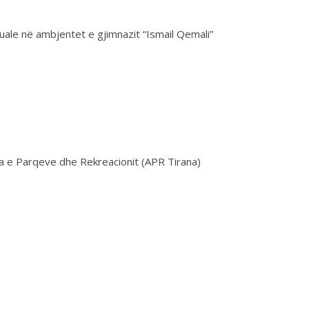
uale në ambjentet e gjimnazit “Ismail Qemali”
ia e Parqeve dhe Rekreacionit (APR Tirana)