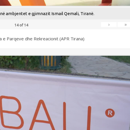
ë ambjentet e gjimnazit Ismail Qemali, Tiranë.
›
»
14
of
14
ia e Parqeve dhe Rekreacionit (APR Tirana)