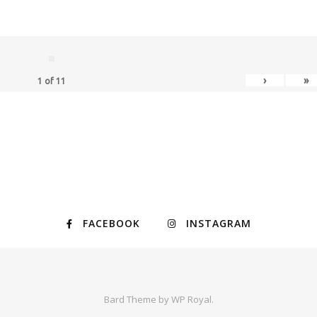
›
»
1
of
11
FACEBOOK
INSTAGRAM
Bard Theme by
WP Royal
.