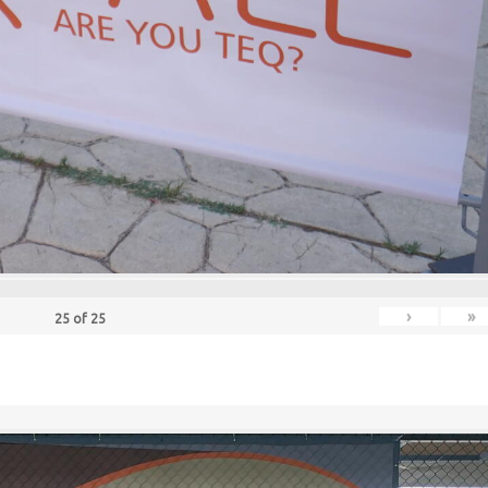
›
»
25
of
25