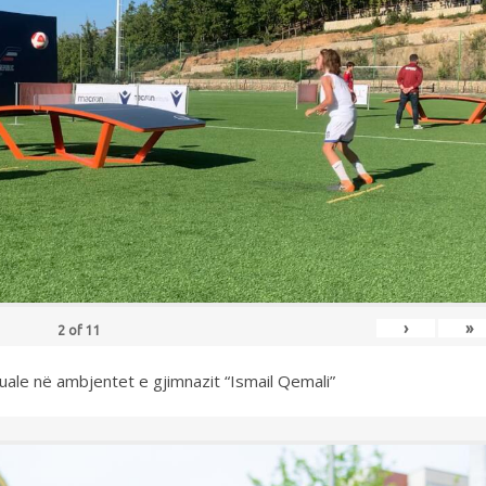
›
»
2
of
11
uale në ambjentet e gjimnazit “Ismail Qemali”