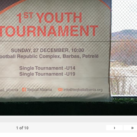
›
»
1
of
10