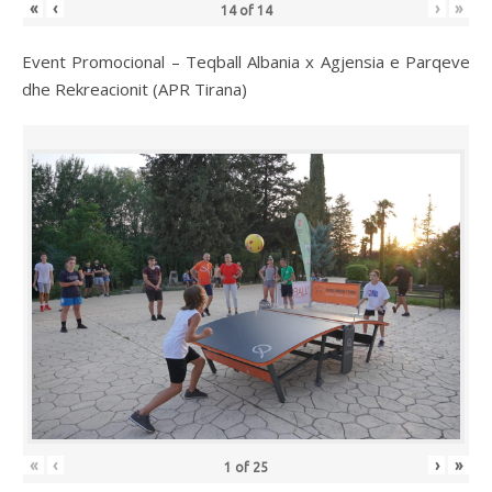
«
‹
›
»
14
of
14
Event Promocional – Teqball Albania x Agjensia e Parqeve
dhe Rekreacionit (APR Tirana)
«
‹
›
»
1
of
25