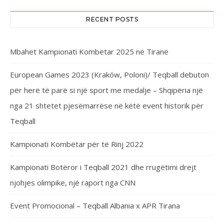
RECENT POSTS
Mbahet Kampionati Kombëtar 2025 në Tiranë
European Games 2023 (Kraków, Poloni)/ Teqball debuton
për herë të parë si një sport me medalje – Shqipëria një
nga 21 shtetet pjesëmarrëse në këtë event historik për
Teqball
Kampionati Kombëtar për të Rinj 2022
Kampionati Botëror i Teqball 2021 dhe rrugëtimi drejt
njohjes olimpike, një raport nga CNN
Event Promocional – Teqball Albania x APR Tirana