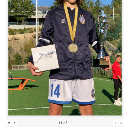
«
‹
›
»
11
of
11