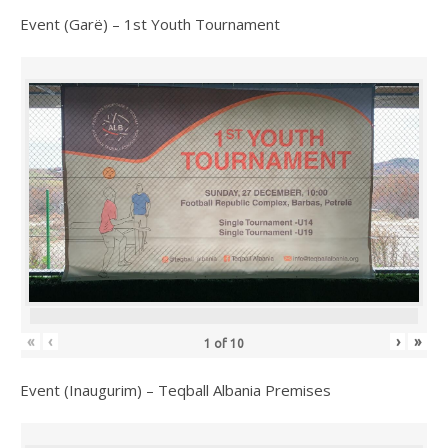
Event (Garë) – 1st Youth Tournament
«
‹
›
»
1
of
10
Event (Inaugurim) – Teqball Albania Premises