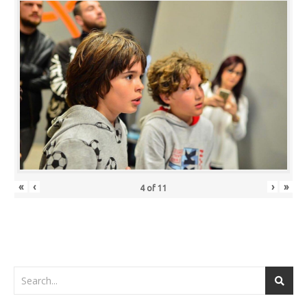
«
‹
›
»
4
of
11