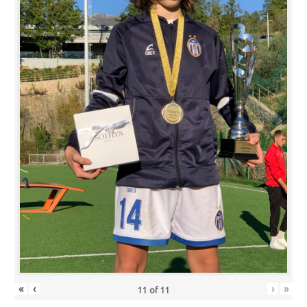
«
‹
›
»
11
of
11