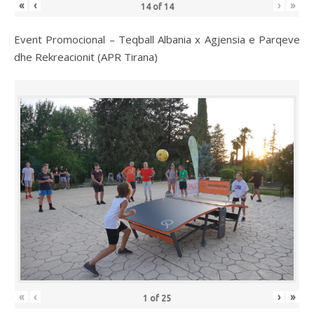
«
‹
›
»
14
of
14
Event Promocional – Teqball Albania x Agjensia e Parqeve
dhe Rekreacionit (APR Tirana)
«
‹
›
»
1
of
25