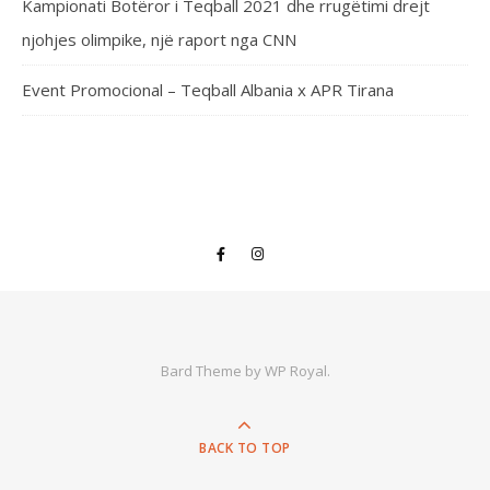
Kampionati Botëror i Teqball 2021 dhe rrugëtimi drejt
njohjes olimpike, një raport nga CNN
Event Promocional – Teqball Albania x APR Tirana
Bard Theme by
WP Royal
.
BACK TO TOP