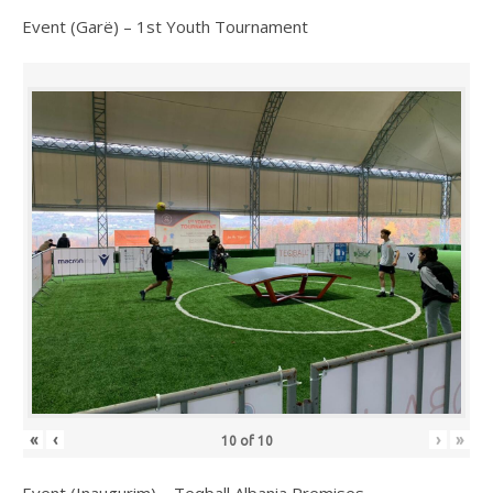
Event (Garë) – 1st Youth Tournament
«
‹
›
»
10
of
10
Event (Inaugurim) – Teqball Albania Premises