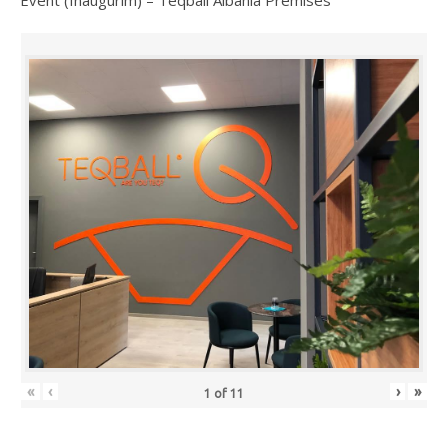
«
‹
›
»
1
of
11